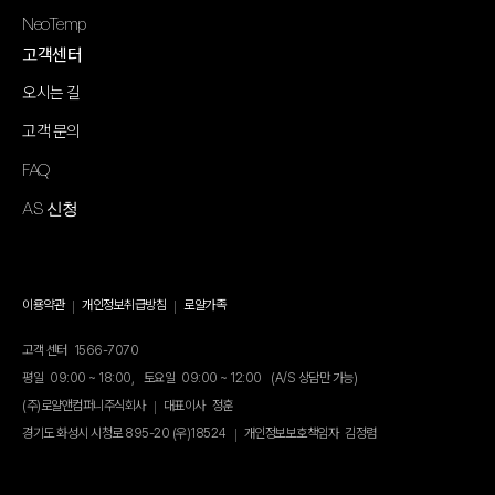
NeoTemp
고객센터
오시는 길
고객 문의
FAQ
AS 신청
이용약관
개인정보취급방침
로얄가족
고객 센터
1566-7070
평일
09:00 ~ 18:00,
토요일
09:00 ~ 12:00
(A/S 상담만 가능)
(주)로얄앤컴퍼니주식회사
대표이사
정훈
경기도 화성시 시청로 895-20 (우)18524
개인정보보호책임자
김정렴