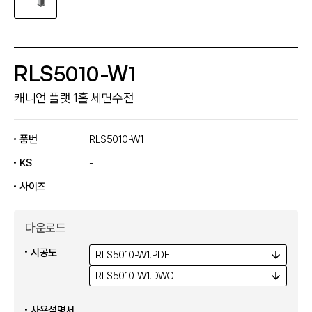
RLS5010-W1
캐니언 플랫 1홀 세면수전
품번
RLS5010-W1
KS
-
사이즈
-
다운로드
시공도
RLS5010-W1.
PDF
RLS5010-W1.
DWG
사용설명서
-