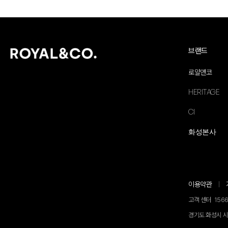
브랜드
로얄앤코
HERITAGE
CI
화성본사
이용약관
고객 센터
1566
경기도 화성시 시청