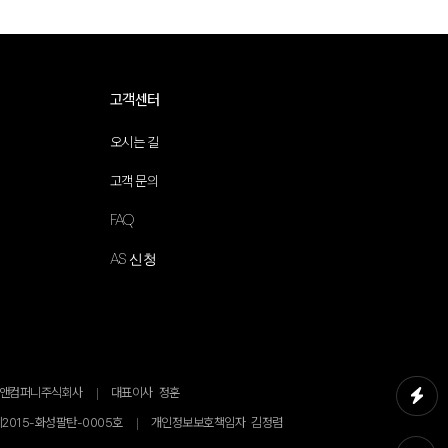
고객센터
오시는 길
고객 문의
FAQ
AS 신청
얄앤컴퍼니주식회사
대표이사
정훈
2015-화성팔탄-0005호
개인정보보호책임자
김정렴