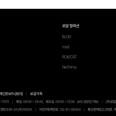
로얄 컬렉션
BLOEI
mod
ROKI CAT
NeoTemp
개인정보취급방침
로얄가족
-7070
평일
09:00 ~ 18:00,
토요일
09:00 ~ 12:00
(A/S 상담만 가능)
(주)로
로 895-20 (우)18524
사업자등록번호
122-81-06434
통신판매업신고번호
제