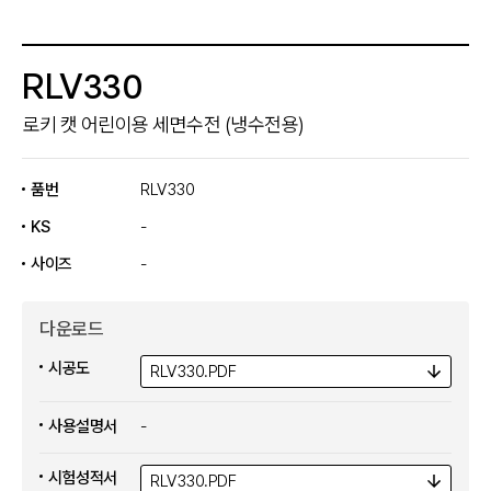
RLV330
로키 캣 어린이용 세면수전 (냉수전용)
품번
RLV330
KS
-
사이즈
-
다운로드
시공도
RLV330.
PDF
사용설명서
-
시험성적서
RLV330.
PDF