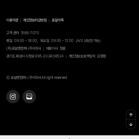
이용약관
개인정보취급방침
로얄가족
고객 센터
1566-7070
평일
09:00 ~ 18:00,
토요일
09:00 ~ 12:00
(A/S 상담만 가능)
(주)로얄앤컴퍼니주식회사
대표이사
정훈
경기도 화성시 시청로 895-20 (우)18524
개인정보보호책임자
김정렴
ⓒ 로얄앤컴퍼니 주식회사 All right reserved.