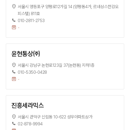
서울시 영등포구 양평로12가길 14 (양평동4가, 르네상스한강오
피스텔) 811호
010-2811-2753
-
윤현통상㈜
서울시 강남구 논현로123길 37(논현동) 지하1층
010-5350-0428
-
진흥세라믹스
서울시 관악구 신림동 10-622 성우아파트상가
02-878-9994