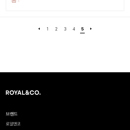
-
1
2
3
4
5
브랜드
로얄앤코