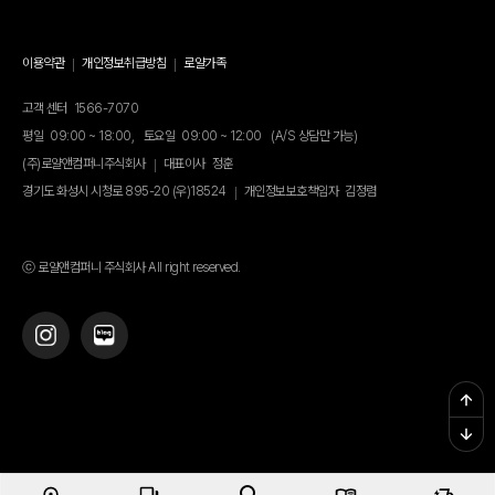
이용약관
개인정보취급방침
로얄가족
고객 센터
1566-7070
평일
09:00 ~ 18:00,
토요일
09:00 ~ 12:00
(A/S 상담만 가능)
(주)로얄앤컴퍼니주식회사
대표이사
정훈
경기도 화성시 시청로 895-20 (우)18524
개인정보보호책임자
김정렴
ⓒ 로얄앤컴퍼니 주식회사 All right reserved.