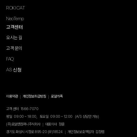
ROKI CAT
NeoTemp
고객센터
오시는 길
고객 문의
FAQ
AS 신청
이용약관
개인정보취급방침
로얄가족
고객 센터
1566-7070
평일
09:00 ~ 18:00,
토요일
09:00 ~ 12:00
(A/S 상담만 가능)
(주)로얄앤컴퍼니주식회사
대표이사
정훈
경기도 화성시 시청로 895-20 (우)18524
개인정보보호책임자
김정렴