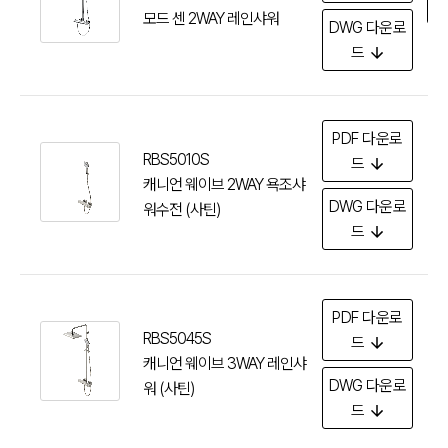
다
모드 센 2WAY 레인샤워
DWG
다운로
드
PDF
다운로
RBS5010S
드
캐니언 웨이브 2WAY 욕조샤
DWG
다운로
워수전 (사틴)
드
PDF
다운로
RBS5045S
드
캐니언 웨이브 3WAY 레인샤
DWG
다운로
워 (사틴)
드