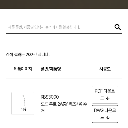
제품 품번, 제품명 입력시 검색어 자동 완성됩니다.
검색 결과는
707
건 입니다.
제품이미지
품번/제품명
시공도
사
PDF
다운로
RBS3000
드
모드 쿠로 2WAY 욕조샤워수
DWG
다운로
전
드