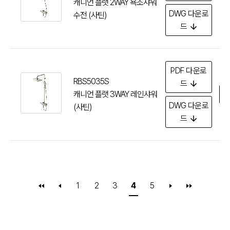
캐니언 플랫 2WAY 욕조샤워
DWG
다운로
수전 (사틴)
드
PDF
다운로
RBS5035S
드
캐니언 플랫 3WAY 레인샤워
다
DWG
다운로
(사틴)
드
1
2
3
4
5