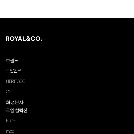
브랜드
로얄앤코
HERITAGE
CI
화성본사
로얄 컬렉션
BLOEI
mod