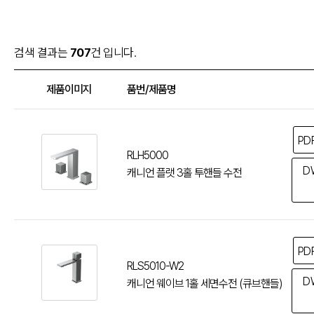
검색 결과는
707
건 입니다.
제품이미지
품번/제품명
PD
RLH5000
D
캐니언 플랫 3홀 투핸들 수전
PD
RLS5010-W2
D
캐니언 웨이브 1홀 세면수전 (큐브핸들)