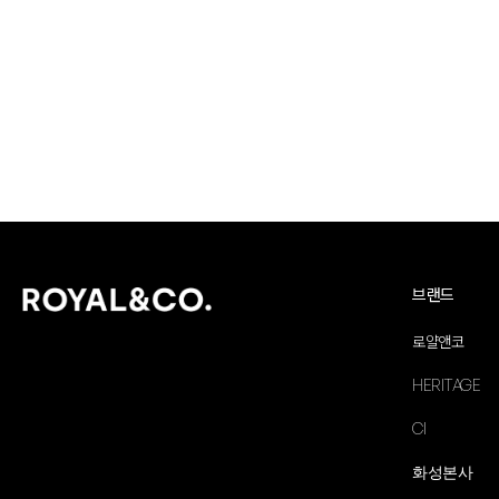
브랜드
로얄앤코
HERITAGE
CI
화성본사