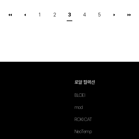
1
2
3
4
5
로얄 컬렉션
BLOEI
mod
ROKI CAT
NeoTemp