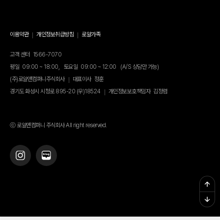
이용약관
개인정보취급방침
로얄가족
고객 센터
1566-7070
평일
09:00 ~ 18:00,
토요일
09:00 ~ 12:00
(A/S 상담만 가능)
(주)로얄앤컴퍼니주식회사
대표이사
정훈
경기도 화성시 시청로 895-20 (우)18524
개인정보보호책임자
김정렴
ⓒ 로얄앤컴퍼니 주식회사 All right reserved.