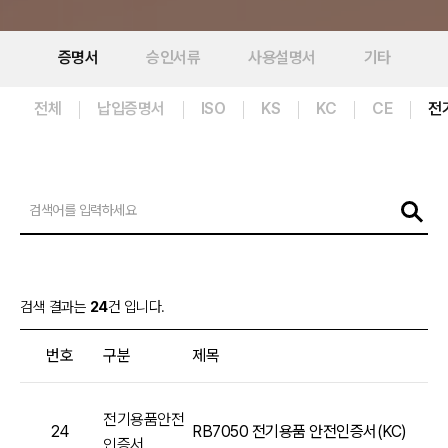
증명서
승인서류
사용설명서
기타
전체
납입증명서
ISO
KS
KC
CE
전
검색 결과는
24
건 입니다.
번호
구분
제목
전기용품안전
24
RB7050 전기용품 안전인증서(KC)
인증서