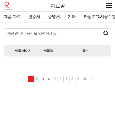
자료실
제품 자료
인증서
증명서
기타
카탈로그/시공수
제품 이미지
제품명
품번
1
2
3
4
5
6
7
8
9
10